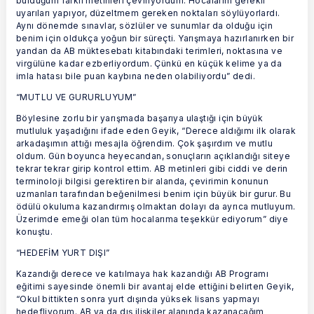
bulduğum farklı metinleri çeviriyordum. Hocalarım gerekli
uyarıları yapıyor, düzeltmem gereken noktaları söylüyorlardı.
Aynı dönemde sınavlar, sözlüler ve sunumlar da olduğu için
benim için oldukça yoğun bir süreçti. Yarışmaya hazırlanırken bir
yandan da AB müktesebatı kitabındaki terimleri, noktasına ve
virgülüne kadar ezberliyordum. Çünkü en küçük kelime ya da
imla hatası bile puan kaybına neden olabiliyordu” dedi.
“MUTLU VE GURURLUYUM”
Böylesine zorlu bir yarışmada başarıya ulaştığı için büyük
mutluluk yaşadığını ifade eden Geyik, “Derece aldığımı ilk olarak
arkadaşımın attığı mesajla öğrendim. Çok şaşırdım ve mutlu
oldum. Gün boyunca heyecandan, sonuçların açıklandığı siteye
tekrar tekrar girip kontrol ettim. AB metinleri gibi ciddi ve derin
terminoloji bilgisi gerektiren bir alanda, çevirimin konunun
uzmanları tarafından beğenilmesi benim için büyük bir gurur. Bu
ödülü okuluma kazandırmış olmaktan dolayı da ayrıca mutluyum.
Üzerimde emeği olan tüm hocalarıma teşekkür ediyorum” diye
konuştu.
“HEDEFİM YURT DIŞI”
Kazandığı derece ve katılmaya hak kazandığı AB Programı
eğitimi sayesinde önemli bir avantaj elde ettiğini belirten Geyik,
“Okul bittikten sonra yurt dışında yüksek lisans yapmayı
hedefliyorum. AB ya da dış ilişkiler alanında kazanacağım