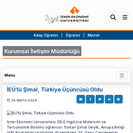
Aday Öğrenci
|
Öğrenci
|
Mezun
Kurumsal İletişim Müdürlüğü
Menu
İEÜ’lü Şimal, Türkiye Üçüncüsü Oldu
26 MAYIS 2026
İzmir Ekonomi Üniversitesi (İEÜ) İngilizce Mütercim ve
Tercümanlık Bölümü öğrencisi Türkan Şimal Geyik, Avrupa Birliği
(AB) Başkanlığı tarafından düzenlenen ‘14. Genç Çevirmenler