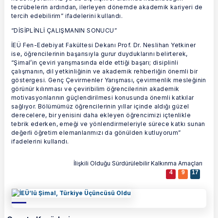
tecrübelerin ardından, ilerleyen dönemde akademik kariyeri de
tercih edebilirim” ifadelerini kullandı.
“DİSİPLİNLİ ÇALIŞMANIN SONUCU”
İEÜ Fen-Edebiyat Fakültesi Dekanı Prof. Dr. Neslihan Yetkiner
ise, öğrencilerinin başarısıyla gurur duyduklarını belirterek,
“Şimal’in çeviri yarışmasında elde ettiği başarı; disiplinli
çalışmanın, dil yetkinliğinin ve akademik rehberliğin önemli bir
göstergesi. Genç Çevirmenler Yarışması, çevirmenlik mesleğinin
görünür kılınması ve çeviribilim öğrencilerinin akademik
motivasyonlarının güçlendirilmesi konusunda önemli katkılar
sağlıyor. Bölümümüz öğrencilerinin yıllar içinde aldığı güzel
derecelere, bir yenisini daha ekleyen öğrencimizi içtenlikle
tebrik ederken, emeği ve yönlendirmeleriyle sürece katkı sunan
değerli öğretim elemanlarımızı da gönülden kutluyorum”
ifadelerini kullandı.
İlişkili Olduğu Sürdürülebilir Kalkınma Amaçları
4
9
17