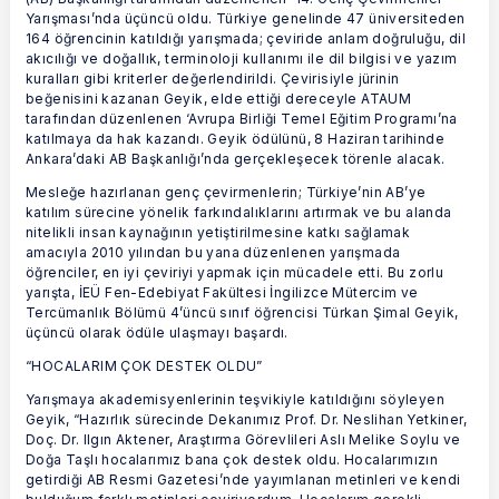
Yarışması’nda üçüncü oldu. Türkiye genelinde 47 üniversiteden
164 öğrencinin katıldığı yarışmada; çeviride anlam doğruluğu, dil
akıcılığı ve doğallık, terminoloji kullanımı ile dil bilgisi ve yazım
kuralları gibi kriterler değerlendirildi. Çevirisiyle jürinin
beğenisini kazanan Geyik, elde ettiği dereceyle ATAUM
tarafından düzenlenen ‘Avrupa Birliği Temel Eğitim Programı’na
katılmaya da hak kazandı. Geyik ödülünü, 8 Haziran tarihinde
Ankara’daki AB Başkanlığı’nda gerçekleşecek törenle alacak.
Mesleğe hazırlanan genç çevirmenlerin; Türkiye’nin AB’ye
katılım sürecine yönelik farkındalıklarını artırmak ve bu alanda
nitelikli insan kaynağının yetiştirilmesine katkı sağlamak
amacıyla 2010 yılından bu yana düzenlenen yarışmada
öğrenciler, en iyi çeviriyi yapmak için mücadele etti. Bu zorlu
yarışta, İEÜ Fen-Edebiyat Fakültesi İngilizce Mütercim ve
Tercümanlık Bölümü 4’üncü sınıf öğrencisi Türkan Şimal Geyik,
üçüncü olarak ödüle ulaşmayı başardı.
“HOCALARIM ÇOK DESTEK OLDU”
Yarışmaya akademisyenlerinin teşvikiyle katıldığını söyleyen
Geyik, “Hazırlık sürecinde Dekanımız Prof. Dr. Neslihan Yetkiner,
Doç. Dr. Ilgın Aktener, Araştırma Görevlileri Aslı Melike Soylu ve
Doğa Taşlı hocalarımız bana çok destek oldu. Hocalarımızın
getirdiği AB Resmi Gazetesi’nde yayımlanan metinleri ve kendi