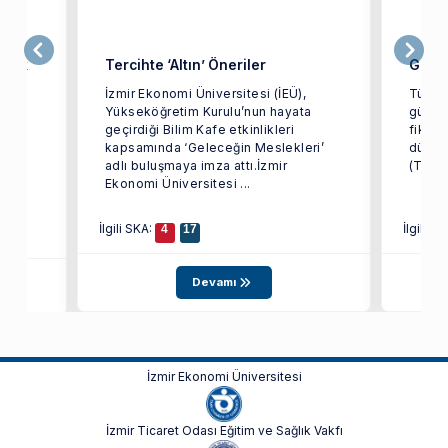
üyük
Tercihte ‘Altın’ Öneriler
Gıda 
ık
İzmir Ekonomi Üniversitesi (İEÜ),
Türkiy
Yükseköğretim Kurulu’nun hayata
gücünü
geçirdiği Bilim Kafe etkinlikleri
fikirl
kapsamında ‘Geleceğin Meslekleri’
düzen
adlı buluşmaya imza attı.İzmir
(Türki
an
Ekonomi Üniversitesi ...
F)
İlgili SKA:
İlgili S
4
17
Devamı
İzmir Ekonomi Üniversitesi
İzmir Ticaret Odası Eğitim ve Sağlık Vakfı